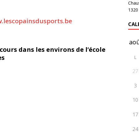
Chau
1320
.lescopainsdusports.be
CAL
ours dans les environs de l’école
es
L
27
3
10
17
24