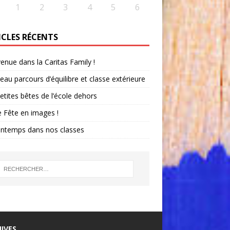
1
2
3
4
5
6
ICLES RÉCENTS
enue dans la Caritas Family !
au parcours d’équilibre et classe extérieure
etites bêtes de l’école dehors
 Fête en images !
intemps dans nos classes
IVES