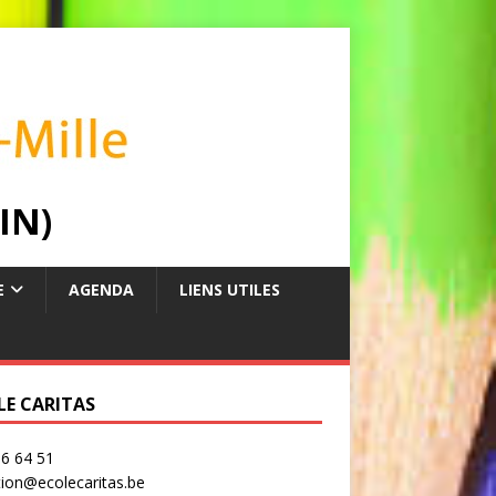
IN)
E
AGENDA
LIENS UTILES
LE CARITAS
6 64 51
tion@ecolecaritas.be