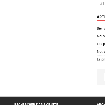
31
ART
Bienv
Nouve
Les p
Notre
Le pr
RECHERCHER DANS CE SITE
ARCH