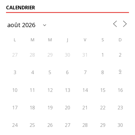
CALENDRIER
L
M
M
J
V
S
D
27
28
29
30
31
1
2
9
3
4
5
6
7
8
10
11
12
13
14
15
16
17
18
19
20
21
22
23
24
25
26
27
28
29
30