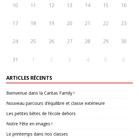
10
11
12
13
14
15
16
17
18
19
20
21
22
23
24
25
26
27
28
29
30
31
1
2
3
4
5
6
ARTICLES RÉCENTS
Bienvenue dans la Caritas Family !
Nouveau parcours d’équilibre et classe extérieure
Les petites bêtes de l’école dehors
Notre Fête en images !
Le printemps dans nos classes