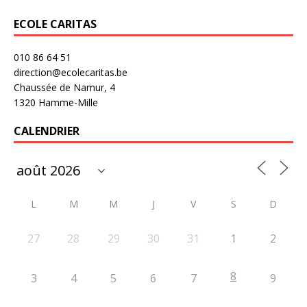
ECOLE CARITAS
010 86 64 51
direction@ecolecaritas.be
Chaussée de Namur, 4
1320 Hamme-Mille
CALENDRIER
L
M
M
J
V
S
D
27
28
29
30
31
1
2
8
3
4
5
6
7
9