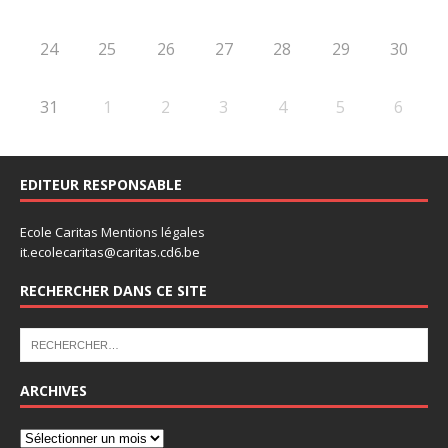
24
25
26
27
28
29
30
31
1
2
3
4
5
6
EDITEUR RESPONSABLE
Ecole Caritas
Mentions légales
it.ecolecaritas@caritas.cd6.be
RECHERCHER DANS CE SITE
ARCHIVES