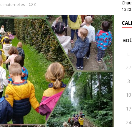
Chau
e maternelles
0
1320
CAL
L
27
3
10
17
24