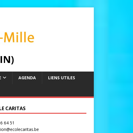
IN)
E
AGENDA
LIENS UTILES
LE CARITAS
6 64 51
tion@ecolecaritas.be