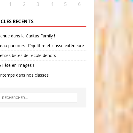
1
2
3
4
5
6
ICLES RÉCENTS
enue dans la Caritas Family !
au parcours d’équilibre et classe extérieure
etites bêtes de l’école dehors
 Fête en images !
intemps dans nos classes