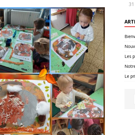
31
ART
Bienv
Nouve
Les p
Notre
Le pr