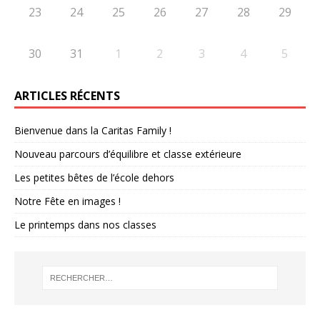
23
24
25
26
27
28
29
30
31
1
2
3
4
5
ARTICLES RÉCENTS
Bienvenue dans la Caritas Family !
Nouveau parcours d’équilibre et classe extérieure
Les petites bêtes de l’école dehors
Notre Fête en images !
Le printemps dans nos classes