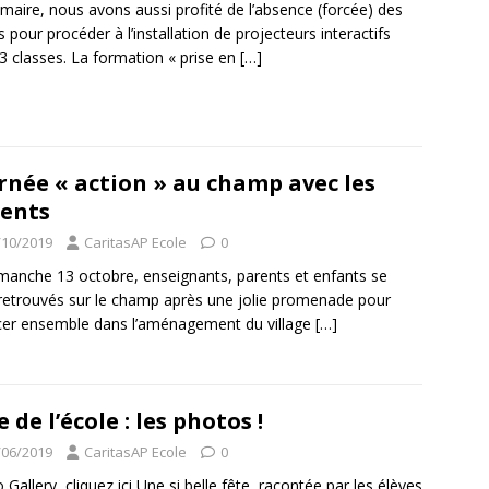
imaire, nous avons aussi profité de l’absence (forcée) des
s pour procéder à l’installation de projecteurs interactifs
3 classes. La formation « prise en
[…]
rnée « action » au champ avec les
ents
/10/2019
CaritasAP Ecole
0
manche 13 octobre, enseignants, parents et enfants se
retrouvés sur le champ après une jolie promenade pour
er ensemble dans l’aménagement du village
[…]
e de l’école : les photos !
/06/2019
CaritasAP Ecole
0
 Gallery, cliquez ici Une si belle fête, racontée par les élèves