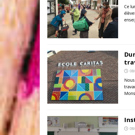
Ce lu
élève
ensei
Dur
tr
08
Nous 
trava
Monsi
Ins
08