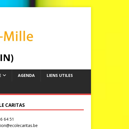
IN)
E
AGENDA
LIENS UTILES
LE CARITAS
6 64 51
tion@ecolecaritas.be