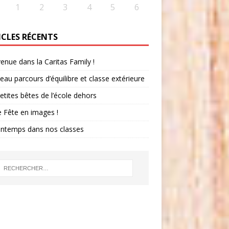
1
2
3
4
5
6
ICLES RÉCENTS
enue dans la Caritas Family !
au parcours d’équilibre et classe extérieure
etites bêtes de l’école dehors
 Fête en images !
intemps dans nos classes