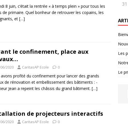
31
ndi 8 juin, c’était la rentrée « à temps plein » pour tous les
s de primaire. Quel bonheur de retrouver les copains, les
gnants, et
[…]
ART
Bienv
Nouve
ant le confinement, place aux
Les p
avaux…
Notre
/06/2020
CaritasAP Ecole
0
Le pr
avons profité du confinement pour lancer des grands
ux de rénovation et embellissement des bâtiments : -
eur Jean a repeint les châssis du grand bâtiment.
[…]
tallation de projecteurs interactifs
/06/2020
CaritasAP Ecole
0