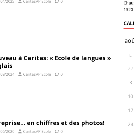
/04/2025
CaritasAP Ecole
0
Chau
1320
CAL
L
veau à Caritas: « Ecole de langues »
lais
27
/09/2024
CaritasAP Ecole
0
3
10
17
reprise… en chiffres et des photos!
24
/06/2020
CaritasAP Ecole
0