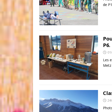
de P1
Pou
P6.
01
Les e
Metz
Cla
24
Photo