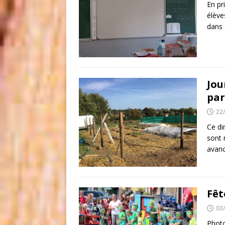
En pr
élève
dans 
Jou
par
22
Ce di
sont 
avanc
Fêt
03
Photo