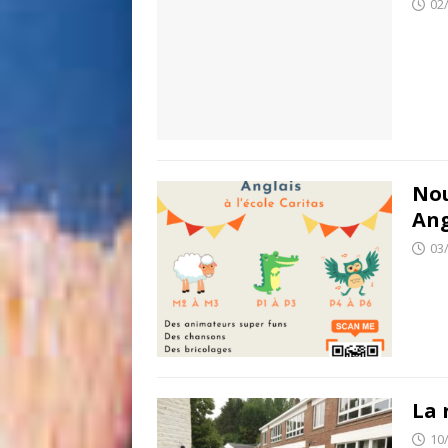
02
Nou
Ang
03
La 
10