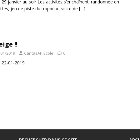
 29 janvier au soir Les activités s’enchaînent: randonnée en
ttes, jeu de piste du trappeur, visite de
[…]
eige !!
/01/2019
CaritasAP Ecole
0
 22-01-2019
RECHERCHER DANS CE SITE
ARCH