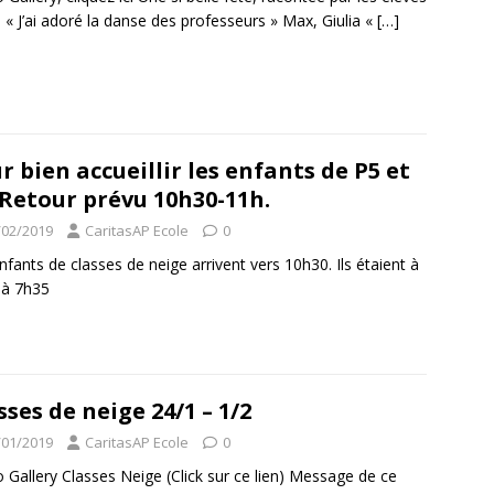
 « J’ai adoré la danse des professeurs » Max, Giulia «
[…]
r bien accueillir les enfants de P5 et
 Retour prévu 10h30-11h.
/02/2019
CaritasAP Ecole
0
nfants de classes de neige arrivent vers 10h30. Ils étaient à
 à 7h35
sses de neige 24/1 – 1/2
/01/2019
CaritasAP Ecole
0
 Gallery Classes Neige (Click sur ce lien) Message de ce