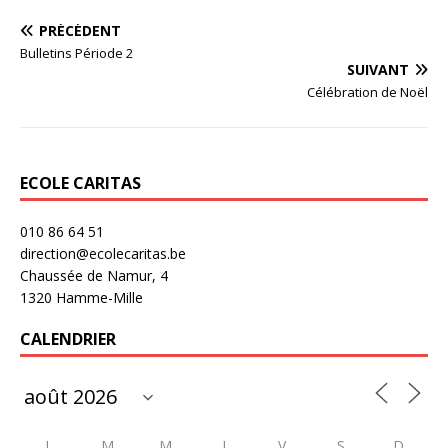
PRÉCÉDENT
Bulletins Période 2
SUIVANT
Célébration de Noël
ECOLE CARITAS
010 86 64 51
direction@ecolecaritas.be
Chaussée de Namur, 4
1320 Hamme-Mille
CALENDRIER
L
M
M
J
V
S
D