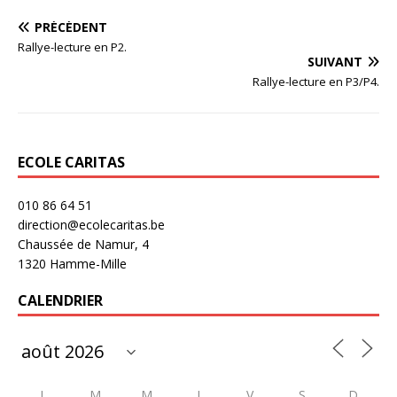
PRÉCÉDENT
Rallye-lecture en P2.
SUIVANT
Rallye-lecture en P3/P4.
ECOLE CARITAS
010 86 64 51
direction@ecolecaritas.be
Chaussée de Namur, 4
1320 Hamme-Mille
CALENDRIER
L
M
M
J
V
S
D